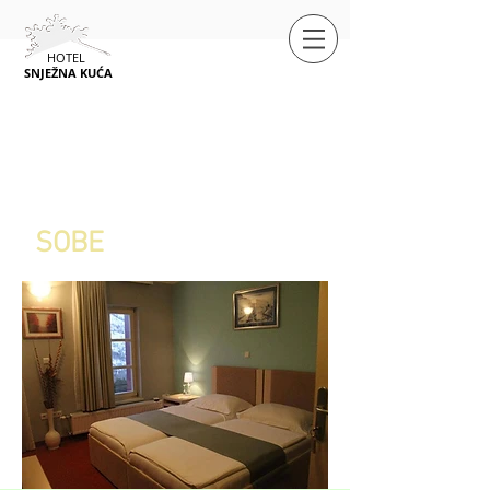
HOTEL
SNJEŽNA
KUĆA
SOBE